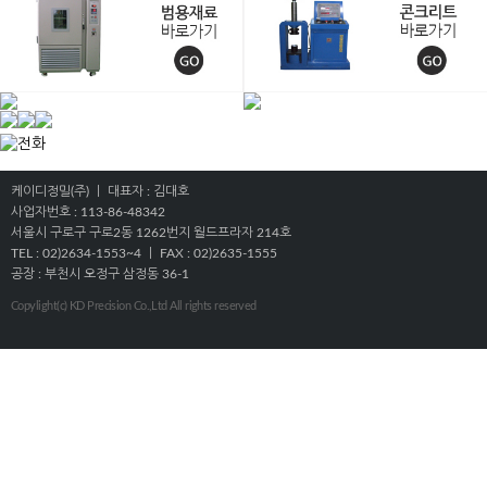
케이디정밀(주) ㅣ 대표자 : 김대호
사업자번호 : 113-86-48342
서울시 구로구 구로2동 1262번지 월드프라자 214호
TEL : 02)2634-1553~4 ㅣ FAX : 02)2635-1555
공장 : 부천시 오정구 삼정동 36-1
Copylight(c) KD Precision Co.,Ltd All rights reserved